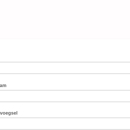
aam
voegsel